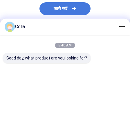
जारी रखें
Celia
अनुशंसित उत्पाद
8:40 AM
Good day, what product are you looking for?
3911205 3958412
कमिंस ISF2.8 ISF3.8
कमिंस ISF3.8 Q
C3958412 Fan
डीजल इंजन पार्ट्स के लिए
कोमात्सु PC200-8
Support For
वॉटर पंप 5288908
स्पेयर पार्ट्स के लिए
Cummins Engine 4B
फ्यूल इंजेक्शन पंप
4BT 6B 6BT 6BTA ISB
5264248/0445
सबसे अच्छी कीमत
सबसे अच्छी कीमत
सबसे अच्छी 
QSB5.9 QSB6.7