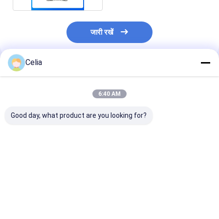
जारी रखें
Celia
अनुशंसित उत्पाद
6:40 AM
Good day, what product are you looking for?
टर्बो HX40W टर्बोचार्जर
6742-01-5000 6742-
6742-01-3110 को
6743-81-8050
29-8202 CU3-80-
इंजन S6D114 व्ही
Komatsu SAA6D114E
2675 कोमात्सु इंजन
WA380-3 WA3
इंजन के लिए
SA6D114-1AA के लिए
DZ-3 के लिए टर्बोचा
टर्बोचार्जर
सबसे अच्छी कीमत
सबसे अच्छी कीमत
सबसे अच्छी 