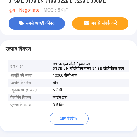
315B L 317B LN 318B 322B L 325B L 330B L
मूल्य：Negotiate
MOQ：5 पीसी
सबसे अच्छी कीमत
अब से संपर्क करें
उत्पाद विवरण
,
315B एल सोलेनोइड वाल्व
हाई लाइट
,
317B LN सोलेनोइड वाल्व
312B सोलेनोइड वाल्व
आपूर्ति की क्षमता
10000 पीसी/माह
उत्पत्ति के प्लेस
चीन
न्यूनतम आदेश मात्रा
5 पीसी
पैकेजिंग विवरण
कार्टन द्वारा
प्रसव के समय
3-5 दिन
और देखो