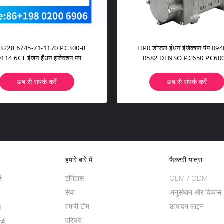
DH500 हाइड्रोलिक पंप सोलेनोइड
टर्बो HX40W टर्बोचार्जर 6743-81
वाल्व MHDRE4K16 / 30-024
Komatsu SAA6D114E इंजन के
01155051ज़ूमलियन क्रेन के लिए
अब से संपर्क करें
अब से संपर्क करें
हमारे बारे में
फैक्टरी यात्रा
इतिहास
OEM / ODM
ट
सेवा
अनुसंधान और विकास
हमारी टीम
उत्पादन लाइन
स
परिचय
ट्स