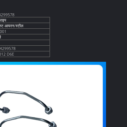
04299578
पाइप
ास्ट आयरन/स्टील
001
ं
04299578
2012 D6E