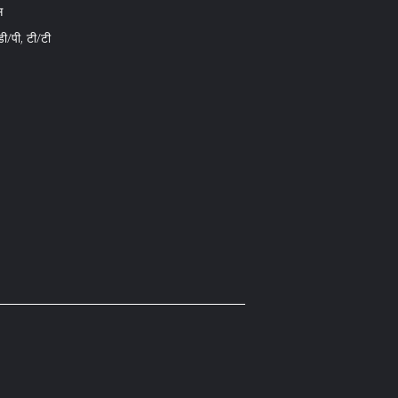
स
ी/पी, टी/टी