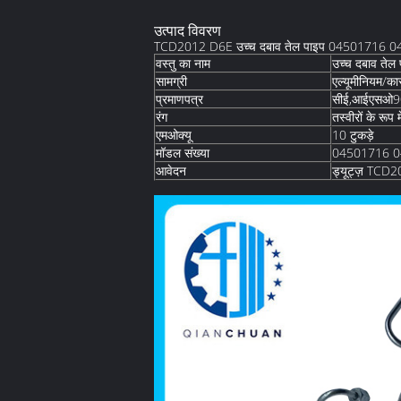
उत्पाद विवरण
TCD2012 D6E उच्च दबाव तेल पाइप 04501716 
वस्तु का नाम
उच्च दबाव तेल 
सामग्री
एल्यूमीनियम/क
प्रमाणपत्र
सीई,आईएसओ9
रंग
तस्वीरों के रूप मे
एमओक्यू
10 टुकड़े
मॉडल संख्या
04501716 
आवेदन
ड्यूट्ज़ TCD