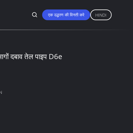
एक उद्धरण की विनती करे
HINDI
गों दबाव तेल पाइप D6e
N