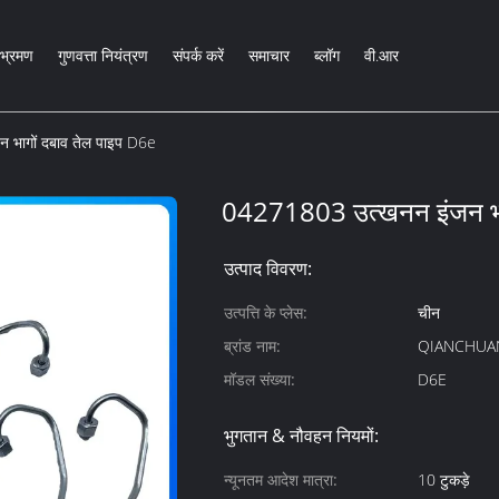
भ्रमण
गुणवत्ता नियंत्रण
संपर्क करें
समाचार
ब्लॉग
वी.आर
भागों दबाव तेल पाइप D6e
04271803 उत्खनन इंजन भा
उत्पाद विवरण:
उत्पत्ति के प्लेस:
चीन
ब्रांड नाम:
QIANCHUA
मॉडल संख्या:
D6E
भुगतान & नौवहन नियमों:
न्यूनतम आदेश मात्रा:
10 टुकड़े