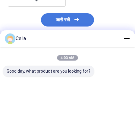
जारी रखें
Celia
अनुशंसित उत्पाद
4:03 AM
Good day, what product are you looking for?
3950375 4938693
3958114 3943816
5469020 4059
4991695 Gear
3948043 Gear
4070653 3103
Housing Cover For
Housing Cover For
4059948 Pisto
Cummins 6CT8.3
Cummins 6CT8.3
Cummins M11
QSC8.3 Engine Parts
QSL9 ISC9 Engine
QSM11 Engine
सबसे अच्छी कीमत
सबसे अच्छी कीमत
सबसे अच्छी 
Parts