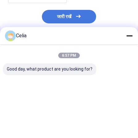
जारी रखें
Celia
अनुशंसित उत्पाद
6:57 PM
Good day, what product are you looking for?
इसुज़ु 4BG1 4BD1 4BE1
इनटेक मनिफोल्ड 1-
फैन क्लच 8-943
इंजन स्पेयर पार्ट्स के लिए
14142028-0 इसुजु
0 इसुजु 4JA1 4J
ऑयल कूलर कोर 8-
6HK1T ZX330-3
एक्सकेवेटर इंजन स्पेय
97032025-0
एक्सकेवेटर स्पेयर पार्ट्स के
के लिए
लिए
सबसे अच्छी कीमत
सबसे अच्छी कीमत
सबसे अच्छी 