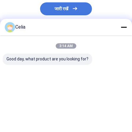
जारी रखें
Celia
अनुशंसित उत्पाद
3:14 AM
Good day, what product are you looking for?
3526625 3536621
3285410 3285410
164KW 2200R
3802829 टर्बोचार्जर
6BT 4BT 6D102 इंजन
डीजल इंजन QSB6.7
HX40M Cummins
स्पेयर पार्ट्स के लिए वाटर पंप
मशीन के लिए
डीजल इंजन 6BTA 5.9L के
लिए
सबसे अच्छी कीमत
सबसे अच्छी कीमत
सबसे अच्छी 